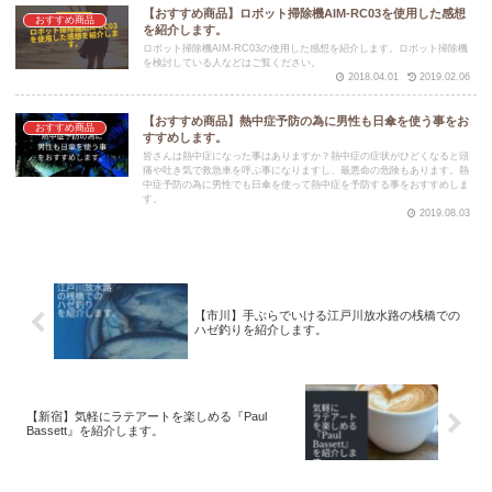
【おすすめ商品】ロボット掃除機AIM-RC03を使用した感想
おすすめ商品
を紹介します。
ロボット掃除機AIM-RC03の使用した感想を紹介します。ロボット掃除機
を検討している人などはご覧ください。
2018.04.01
2019.02.06
【おすすめ商品】熱中症予防の為に男性も日傘を使う事をお
おすすめ商品
すすめします。
皆さんは熱中症になった事はありますか？熱中症の症状がひどくなると頭
痛や吐き気で救急車を呼ぶ事になりますし、最悪命の危険もあります。熱
中症予防の為に男性でも日傘を使って熱中症を予防する事をおすすめしま
す。
2019.08.03
【市川】手ぶらでいける江戸川放水路の桟橋での
ハゼ釣りを紹介します。
【新宿】気軽にラテアートを楽しめる『Paul
Bassett』を紹介します。