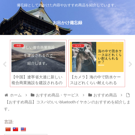
備忘録として出かけた内容やおすすめ商品を紹介しています。
お出かけ備忘録
中国
カメラ
ータ
【中国】遼寧省大連に新しい
【カメラ】海の中で防水ケー
【
紹介
複合商業施設を建設されるの
スはどれくらい耐えられる
デ
で紹介します。
か？
の
ホーム
おすすめ商品・サービス
おすすめ商品
【おすすめ商品】コスパのいいbluetoothイヤホンのおすすめを紹介しま
す。
言語: