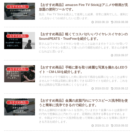
【おすすめ商品】amazon Fire TV Stickはアニメや映画が見
おすすめ商品
放題の便利ツールです。
先日、Fire TV Stickを購入して使用した結果、非常に便利でした。便利だ
った点をいくつか紹介したいと思います。
2018.08.19
2019.08.08
【おすすめ商品】軽くてコスパがいいワイヤレスイヤホンの
おすすめ商品
SoundPEATS・TrueFreeを紹介します。
皆さんはワイヤレスイヤホンを使ったことはありますか？コスパが良いワ
イヤレスイヤホンを購入して使ったので感想を紹介します。皆さんの参考
になればと思います。
2019.09.07
【おすすめ商品】手軽に影を取り綺麗な写真を撮れるLEDラ
おすすめ商品
イト・CM-L50を紹介します。
スマホやカメラで撮影をした時に影が出て残念な結果になったことは有り
ませんか？今回は気軽に影を薄くできるLEDライトを紹介します。これを
使えば残念な写真が出来にくくなります。
2019.03.02
2019.09.12
【おすすめ商品】金属の皮脂汚れにマウスピース洗浄剤を使
おすすめ商品
うと簡単に洗浄できるので紹介します。
皆さんは腕時計の金属ベルトを洗浄していますか？金属ベルトは皮脂や汗
の汚れで想像以上に汚れています。定期的に洗浄する事をおすすめしま
す。今回はマウスピース洗浄剤を使って簡単に金属ベルトを簡単に洗浄で
きる方法を紹介します。
2019.01.10
2019.09.02