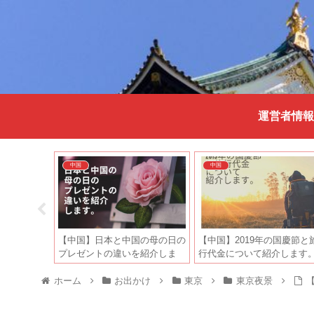
運営者情報
中国
中国
米機の使用
【中国】日本と中国の母の日の
【中国】2019年の国慶節と
いて紹介し
プレゼントの違いを紹介しま
行代金について紹介します
す。
ホーム
お出かけ
東京
東京夜景