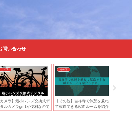
お問い合わせ
カメラ
その他
カメラ
カメラ】最小レンズ交換式デ
【その他】吉祥寺で休憩を兼ね
【カメラ
タルカメラgm1が便利なので
て献血できる献血ルームを紹介
で自分に
介します。
します。
ので紹介