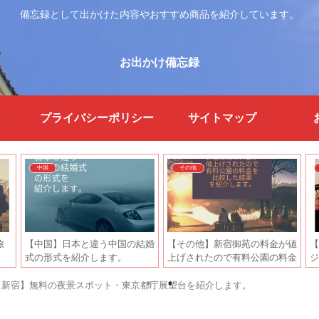
備忘録として出かけた内容やおすすめ商品を紹介しています。
お出かけ備忘録
プライバシーポリシー
サイトマップ
中国
その他
旅
【中国】日本と違う中国の結婚
【その他】新宿御苑の料金が値
【
。
式の形式を紹介します。
上げされたので有料公園の料金
ジ
を比較した結果を紹介します。
紹
【新宿】無料の夜景スポット・東京都庁展望台を紹介します。