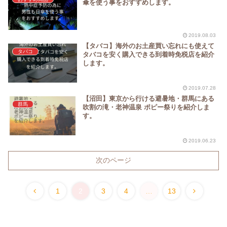
傘を使う事をおすすめします。
2019.08.03
【タバコ】海外のお土産買い忘れにも使えて
タバコ
タバコを安く購入できる到着時免税店を紹介
します。
2019.07.28
【沼田】東京から行ける避暑地・群馬にある
群馬
吹割の滝・老神温泉 ポピー祭りを紹介しま
す。
2019.06.23
次のページ
1
2
3
4
…
13